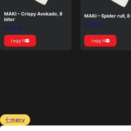
MAKI – Crispy Avokado, 8
MAKI – Spider rull, 8
biter
kr
159,00
kr
115,00
Legg til
Legg til
meny