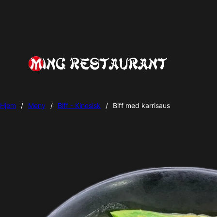
Hjem
/
Meny
/
Biff - Kinesisk
/
Biff med karrisaus