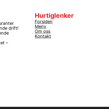
Hurtiglenker
Forsiden
uranter
Meny
de drift!
Om oss
ende
Kontakt
tet –