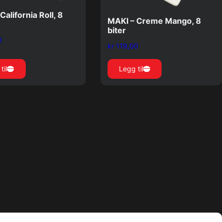
California Roll, 8
MAKI – Creme Mango, 8
biter
0
kr
119,00
til
Legg til