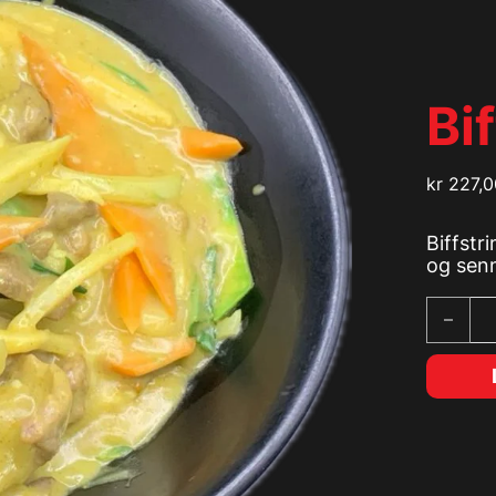
Bi
kr
227,0
Biffstr
og senn
Biff me