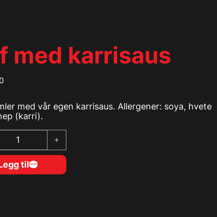
ff med karrisaus
0
imler med vår egen karrisaus. Allergener: soya, hvete
ep (karri).
d karrisaus antall
Legg til