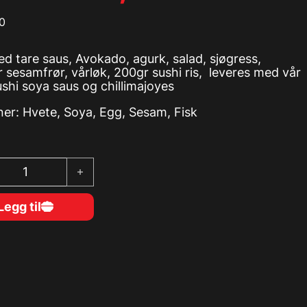
0
d tare saus, Avokado, agurk, salad, sjøgress,
 sesamfrør, vårløk, 200gr sushi ris, leveres med vår
shi soya saus og chillimajoyes
ner: Hvete, Soya, Egg, Sesam, Fisk
wl, Laks antall
Legg til