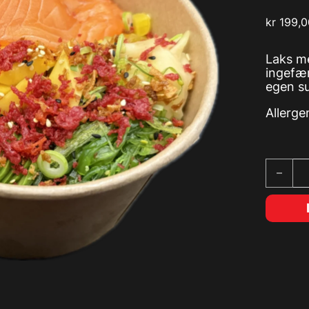
kr
199,0
Laks me
ingefær
egen su
Allerge
Poke Bo