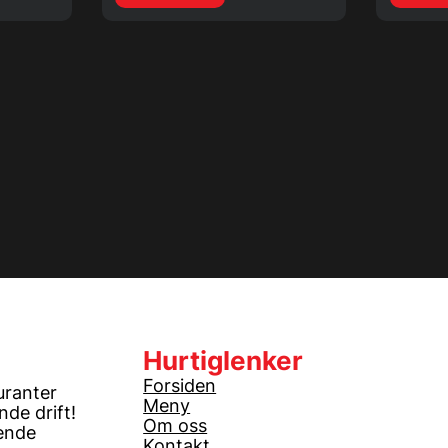
Hurtiglenker
Forsiden
uranter
Meny
de drift!
Om oss
ende
Kontakt