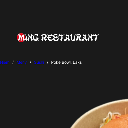
Hjem
/
Meny
/
Sushi
/
Poke Bowl, Laks