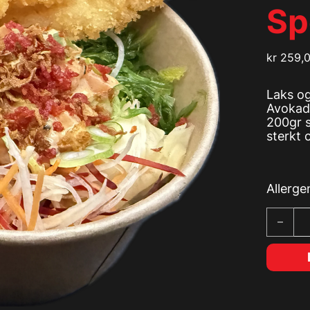
Sp
kr
259,
Laks og
Avokado
200gr s
sterkt 
Allerge
Poke Bo