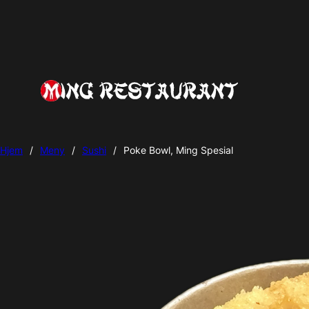
Hjem
/
Meny
/
Sushi
/
Poke Bowl, Ming Spesial