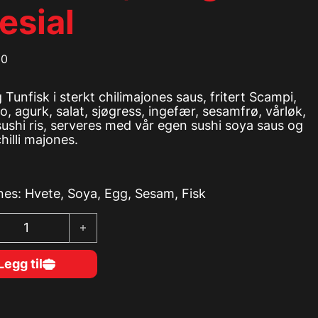
esial
00
 Tunfisk i sterkt chilimajones saus, fritert Scampi,
, agurk, salat, sjøgress, ingefær, sesamfrø, vårløk,
ushi ris, serveres med vår egen sushi soya saus og
chilli majones.
nes: Hvete, Soya, Egg, Sesam, Fisk
wl, Ming Spesial antall
Legg til