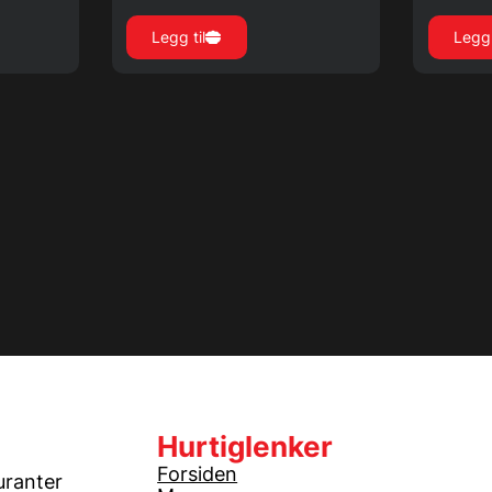
Legg til
Legg 
Hurtiglenker
Forsiden
uranter