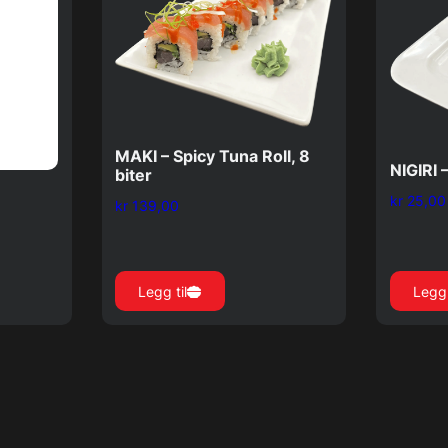
MAKI – Spicy Tuna Roll, 8
NIGIRI 
biter
kr
25,00
kr
139,00
Legg til
Legg 