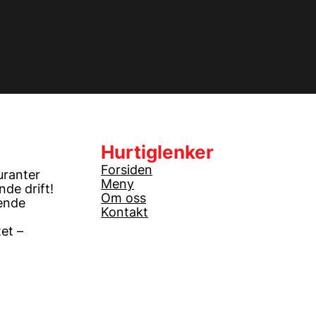
Hurtiglenker
Forsiden
uranter
Meny
de drift!
Om oss
ende
Kontakt
tet –