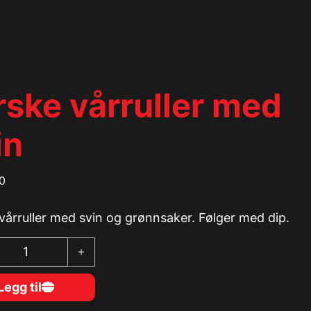
rske vårruller med
in
0
vårruller med svin og grønnsaker. Følger med dip.
vårruller med svin antall
Legg til