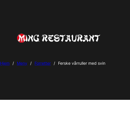
Hjem
/
Meny
/
Forretter
/
Ferske vårruller med svin