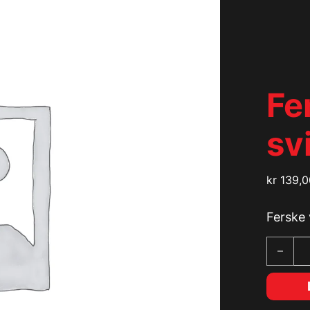
Fe
sv
kr
139,0
Ferske 
Ferske 