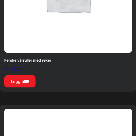
Ferske vårruller med reker
kr
139,00
Legg til