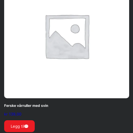
Ferske vårruller med svin
kr
139,00
Legg til