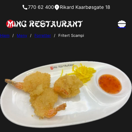
770 62 400
Rikard Kaarbøsgate 18
Hjem
/
Meny
/
Forretter
/
Fritert Scampi