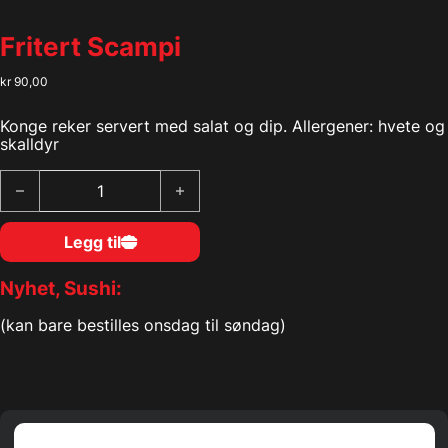
Fritert Scampi
kr
90,00
Konge reker servert med salat og dip. Allergener: hvete og
skalldyr
Fritert Scampi antall
Legg til
Nyhet, Sushi:
(kan bare bestilles onsdag til søndag)